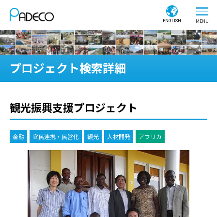
ENGLISH
プロジェクト検索詳細
観光振興支援プロジェクト
金融
官民連携・民営化
観光
人材開発
アフリカ