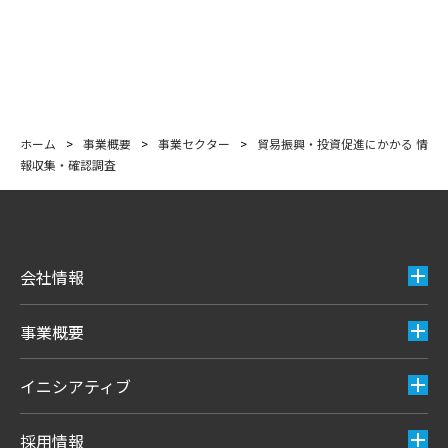
ホーム
>
事業概要
>
事業セクター
>
貿易振興・投資促進にかかる 情
報収集・確認調査
会社情報
事業概要
イニシアティブ
採用情報