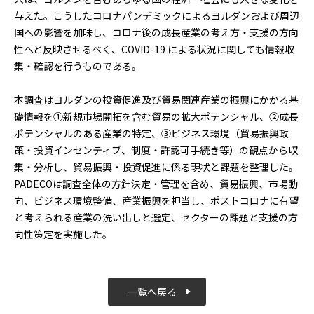
与えた。こうしたコロナパンデミックによるヨルダンおよび周辺
国への影響を加味し、コロナ後の成長産業の考え方・支援の方向
性へと反映させるべく、COVID-19 による状況に関しても情報収
集・確認を行うものである。
本調査はヨルダンの投資促進及び貿易関連産業の振興にかかる基
礎情報を①新規市場開拓を含む貿易の拡大ポテンシャル、②成長
ポテンシャルのある産業の特定、③ビジネス環境（貿易振興政
策・投資インセンティブ、制度・許認可手続き等）の観点から収
集・分析し、貿易振興・投資促進に係る現状と課題を整理した。
PADECOは調査全体の方針決定・管理を含め、貿易振興、市場動
向、ビジネス環境整備、産業振興を担当し、ポストコロナに有望
と考えられる産業の洗い出しと選定、セクターの課題と支援の方
向性策定を実施した。
一覧へ戻る