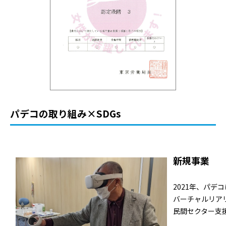
パデコの取り組み×SDGs
新規事業
2021年、パ
バーチャルリアリ
⺠間セクター⽀援