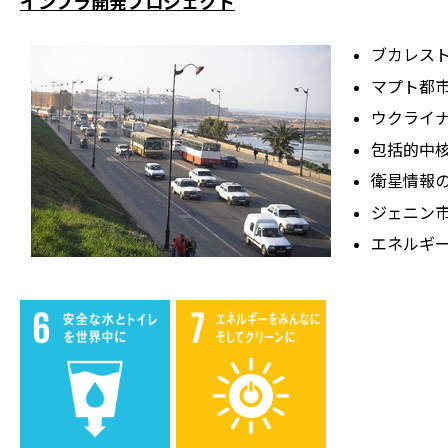
インフラ開発プロジェクト
ブカレス
マプト都
ウクライ
包括的中
衛星情報の
ジェニン
エネルギ