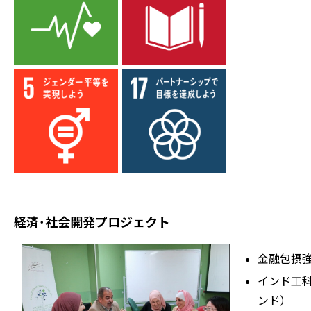
経済･社会開発プロジェクト
⾦融包摂
インド⼯
ンド）