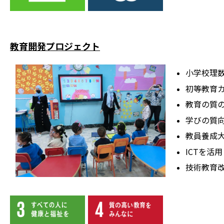
教育開発プロジェクト
⼩学校理
初等教育
教育の質
学びの質
教員養成
ICTを活
技術教育