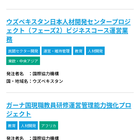
ウズベキスタン日本人材開発センタープロジ
ェクト（フェーズ2）ビジネスコース運営業
務
民間セクター開発
運営・維持管理
教育
人材開発
東欧・中央アジア
発注者名
：
国際協力機構
国・地域名
：
ウズベキスタン
ガーナ国現職教員研修運営管理能力強化プロ
ジェクト
教育
人材開発
アフリカ
発注者名
：
国際協力機構