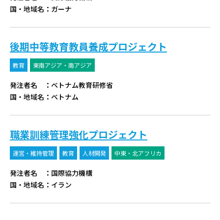
国・地域名
：
ガーナ
後期中等教育教員養成プロジェクト
教育
東南アジア・南アジア
発注者名
：
ベトナム教育研修省
国・地域名
：
ベトナム
職業訓練管理強化プロジェクト
運営・維持管理
教育
人材開発
中東・北アフリカ
発注者名
：
国際協力機構
国・地域名
：
イラン