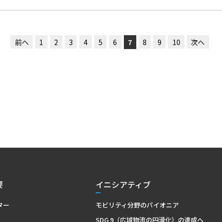
前へ
1
2
3
4
5
6
7
8
9
10
次へ
要
イニシアティブ
ター
モビリティ分野のパイオニア
SDG 9（広域物流の円滑化）の達成へ