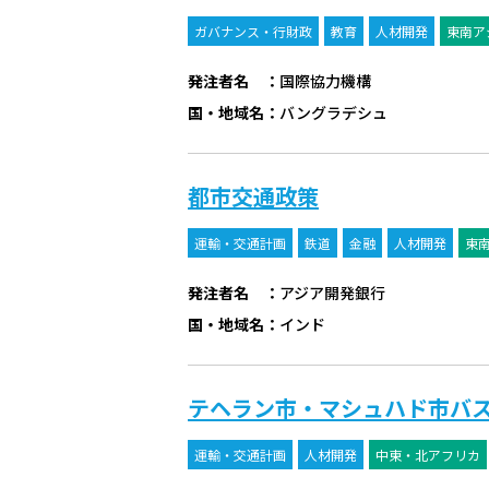
ガバナンス・行財政
教育
人材開発
東南ア
発注者名
：
国際協力機構
国・地域名
：
バングラデシュ
都市交通政策
運輸・交通計画
鉄道
金融
人材開発
東
発注者名
：
アジア開発銀行
国・地域名
：
インド
テヘラン市・マシュハド市バ
運輸・交通計画
人材開発
中東・北アフリカ