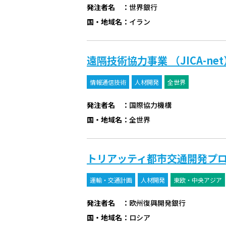
発注者名
：
世界銀行
国・地域名
：
イラン
遠隔技術協力事業 （JICA-
情報通信技術
人材開発
全世界
発注者名
：
国際協力機構
国・地域名
：
全世界
トリアッティ都市交通開発プ
運輸・交通計画
人材開発
東欧・中央アジア
発注者名
：
欧州復興開発銀行
国・地域名
：
ロシア