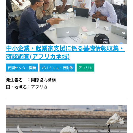
中小企業・起業家支援に係る基礎情報収集・
確認調査(アフリカ地域)
民間セクター開発
ガバナンス・行財政
アフリカ
発注者名
：
国際協力機構
国・地域名
：
アフリカ