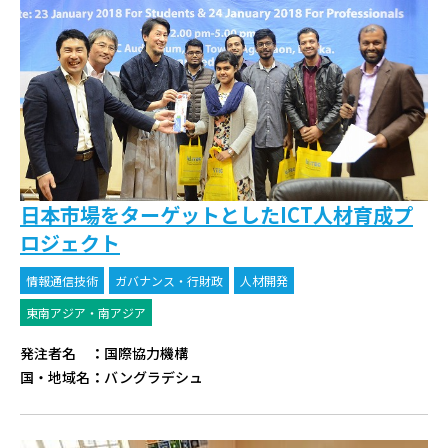
日本市場をターゲットとしたICT人材育成プ
ロジェクト
情報通信技術
ガバナンス・行財政
人材開発
東南アジア・南アジア
発注者名
：
国際協力機構
国・地域名
：
バングラデシュ