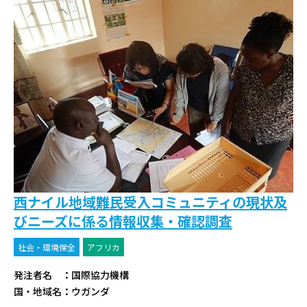
西ナイル地域難民受入コミュニティの現状及
びニーズに係る情報収集・確認調査
社会・環境保全
アフリカ
発注者名
：
国際協力機構
国・地域名
：
ウガンダ