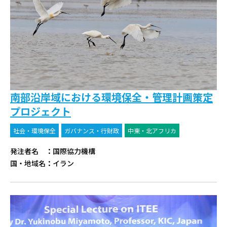
南部沿岸域における環境保全・管理計画策定
プロジェクト
社会・環境保全
ガバナンス・行財政
中東・北アフリカ
発注者名
：
国際協力機構
国・地域名
：
イラン