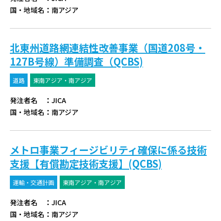
国・地域名
：
南アジア
北東州道路網連結性改善事業（国道208号・
127B号線）準備調査（QCBS)
道路
東南アジア・南アジア
発注者名
：
JICA
国・地域名
：
南アジア
メトロ事業フィージビリティ確保に係る技術
支援【有償勘定技術支援】(QCBS)
運輸・交通計画
東南アジア・南アジア
発注者名
：
JICA
国・地域名
：
南アジア