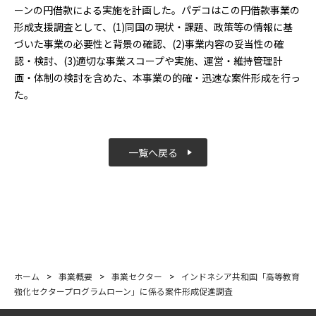
ーンの円借款による実施を計画した。パデコはこの円借款事業の
形成支援調査として、(1)同国の現状・課題、政策等の情報に基
づいた事業の必要性と背景の確認、(2)事業内容の妥当性の確
認・検討、(3)適切な事業スコープや実施、運営・維持管理計
画・体制の検討を含めた、本事業の的確・迅速な案件形成を行っ
た。
一覧へ戻る
ホーム
>
事業概要
>
事業セクター
>
インドネシア共和国「高等教育
強化セクタープログラムローン」に係る案件形成促進調査