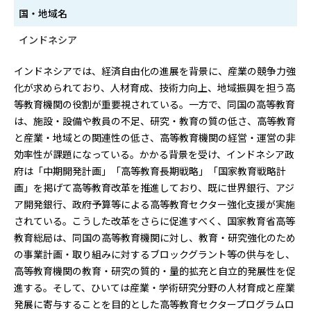
国・地域名
インドネシア
インドネシアでは、経済自由化の進展を背景に、産業の競争力強
化が求められており、人材育成、技術力向上、地域振興を担う高
等教育機関の役割が重要視されている。一方で、同国の高等教育
は、施設・設備や教員の不足、研究・教育の質の低さ、高等教育
と産業・地域との関連性の低さ、高等教育機関の経営・運営の非
効率性が課題になっている。かかる背景を受け、インドネシア政
府は「中期開発計画」「高等教育長期戦略」「国家教育戦略計
画」を掲げて高等教育改革を推進しており、既に世界銀行、アジ
ア開発銀行、政府予算等による高等教育セクター強化支援が実施
されている。こうした改革をさらに促進すべく、国家教育省高等
教育総局は、同国の高等教育機関に対し、教育・研究強化のため
の事業計画・取り組みに対するブロックグラント等の供与をし、
高等教育機関の教育・研究の質的・量的拡充と自立的発展性を促
進する。そして、ひいては産業・学術研究分野の人材育成と産業
発展に寄与することを目的とした高等教育セクタープログラムロ