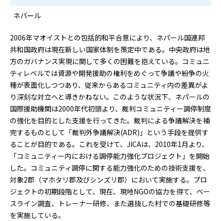
ネパール
2006年マオイストとの包括的和平合意により、ネパール国連邦
共和国政府は現在新しい国家体制を策定中である。中央政府は地
方のガバナンス実現に関して多くの困難を抱えている。コミュニ
ティレベルでは資源や開発援助の権利をめぐって争議や紛争の火
種が表面化しつつあり、従来からあるコミュニティ内の差異がよ
り深刻な対立へと導きかねない。このような状況下、ネパールの
国際援助機関は2000年代初頭より、裁判コミュニティー調停制度
の強化を目的とした支援を行ってきた。裁判による争議解決を補
完するものとして「裁判外争議解決(ADR)」という手段を提供す
ることが目的である。これを受けて、JICAは、2010年1月より、
「コミュニティー内における調停能力強化プロジェクト」を開始
した。コミュニティ調停に関する能力強化のための技術支援を、
対象2郡（マホタリ郡及びシンズリ郡）において実施する。プロ
ジェクトの初期段階として、現在、現地NGOの協力を得て、ベー
スライン調査、トレーナー研修、また選抜した村での基礎研修等
を実施している。